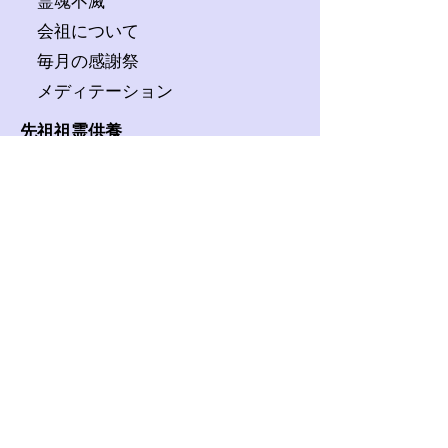
霊魂不滅
会祖について
毎月の感謝祭
​
メディテーション
先祖祖霊供養
天茶供養
合同祥月法要
各種法要
行事イベント
会場貸し出し
​
着物イベント
教会について
問い合わせ
​
アクセス