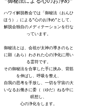
“御秘法による心のお浄め”
ハワイ解脱教会では「御秘法（おんひ
ほう）」による“心のお浄め”として、
解脱会独自のメディテーションを行な
っています。
御秘法とは、会祖が太神の導きのもと
に顕（あら）わされた心の浄化に用い
る霊符です。
その御秘法を合掌した手に挟み、背筋
を伸ばし、呼吸を整え、
自我の思考を手放し、一切を宇宙の大
いなるお働きに委（（ゆだ）ねる中に
瞑想し、
心の浄化をします。