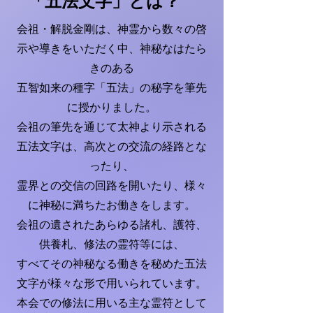
「五法文字」とは？
会祖・解脱金剛は、神霊から数々の啓
示や導きをいただく中、神秘なはたら
きのある
五智如来の種字「五法」の秘字を筆先
に授かりました。
会祖の筆先を通じて太神より示される
五法文字は、高次との交流の経路とな
ったり、
霊界との交信の回路を開いたり、様々
に神秘に満ちたお働きをします。
会祖の遺されたあらゆる諸札、護符、
供養札、修法の霊符等には、
すべてその神秘なる働きを秘めた五法
文字が様々な形で用いられています。
本会での修法に用いる主な霊符として