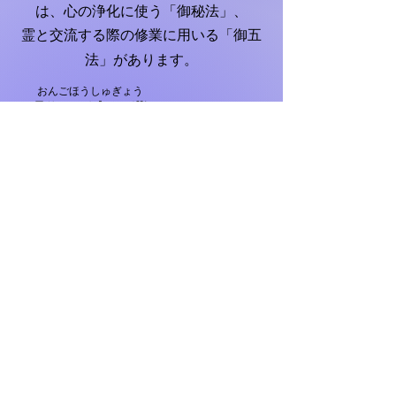
は、心の浄化に使う「御秘法」、
霊と交流する際の修業に用いる「御五
法」があります。
おんごほうしゅぎょう
「御五法修業」について
解脱会の秘義の一つとされる「御五法
修業」とは、会祖・解脱金剛の偉大な
ご霊力により顕わされた「御五法」の
霊符（秘字曼荼羅）を掌中にいただき
瞑想する中、神霊、祖霊、関係諸霊と
の交流を通し、深く幽顕一致の実相を
体験し、自己を修め、人格完成に向か
うという目的で行なわれる修業です。
この修業をはじめるにあたっては、入
会し半年以上学び、天茶供養で十分諸