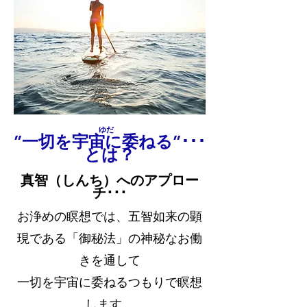
ゆだ
”一切を宇宙に委ねる”･･･
とは？
真智（しんち）へのアプロー
チ･･･
お浄めの瞑想では、五智如来の顕
現である「御秘法」の神秘なお働
きを通して
一切を宇宙に委ねるつもりで瞑想
します。