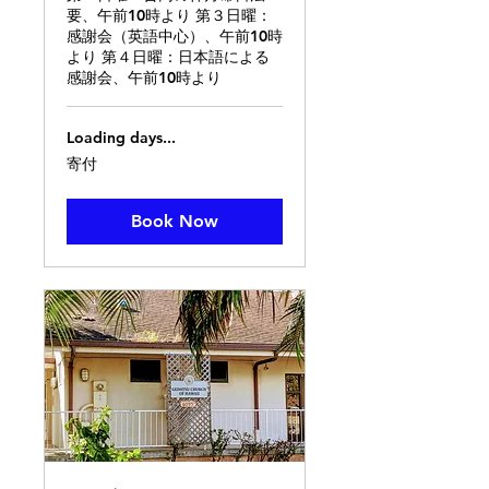
要、午前10時より 第３日曜：
感謝会（英語中心）、午前10時
より 第４日曜：日本語による
感謝会、午前10時より
Loading days...
寄
寄付
付
Book Now