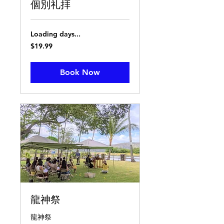
個別礼拝
Loading days...
19.99
$19.99
US
dollars
Book Now
龍神祭
龍神祭